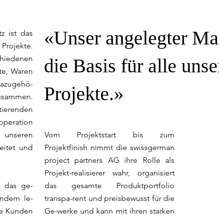
«Unser angelegter Ma
z ist das
Projekte.
hiedenen
die Basis für alle unse
te, Waren
azugehö-
Projekte.»
zusammen.
erenden
operation
 unseren
Vom Projektstart bis zum
reitet und
Projektfinish nimmt die swissgerman
project partners AG ihre Rolle als
Projekt-realisierer wahr, organisiert
r das ge-
das gesamte Produktportfolio
ndern le-
transpa-rent und preisbewusst für die
re Kunden
Ge-werke und kann mit ihren starken